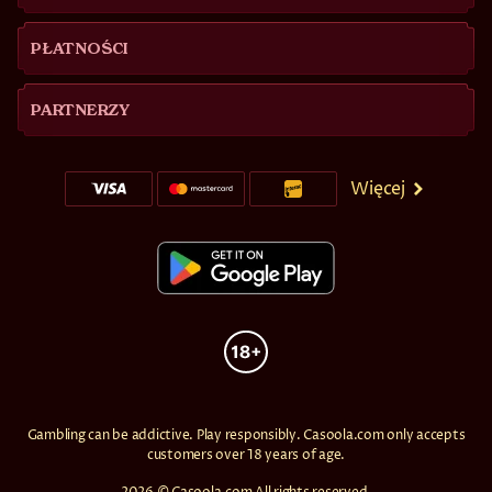
PŁATNOŚCI
PARTNERZY
Więcej
Gambling can be addictive. Play responsibly. Casoola.com only accepts
customers over 18 years of age.