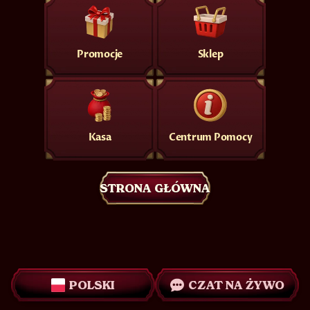
Promocje
Sklep
Kasa
Centrum Pomocy
STRONA GŁÓWNA
POLSKI
CZAT NA ŻYWO