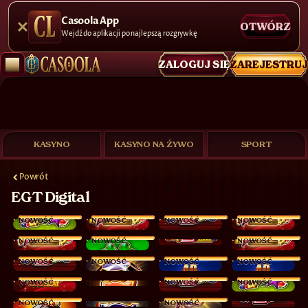
Casoola App
OTWÓRZ
Wejdź do aplikacji po najlepszą rozgrywkę
ZALOGUJ SIĘ
ZAREJESTRUJ
KASYNO
KASYNO NA ŻYWO
SPORT
Powrót
EGT Digital
NOWOŚĆ
NOWOŚĆ
NOWOŚĆ
NOWOŚĆ
NOWOŚĆ
NOWOŚĆ
NOWOŚĆ
NOWOŚĆ
NOWOŚĆ
NOWOŚĆ
NOWOŚĆ
NOWOŚĆ
NOWOŚĆ
NOWOŚĆ
NOWOŚĆ
NOWOŚĆ