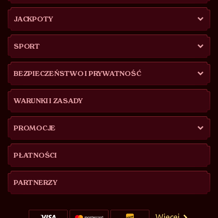
JACKPOTY
SPORT
BEZPIECZEŃSTWO I PRYWATNOŚĆ
WARUNKI I ZASADY
PROMOCJE
PŁATNOŚCI
PARTNERZY
Więcej