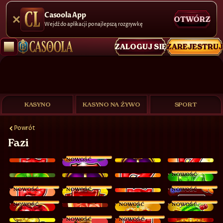
Casoola App
OTWÓRZ
Wejdź do aplikacji po najlepszą rozgrywkę
ZALOGUJ SIĘ
ZAREJESTRUJ
KASYNO
KASYNO NA ŻYWO
SPORT
Powrót
Fazi
NOWOŚĆ
NOWOŚĆ
NOWOŚĆ
NOWOŚĆ
NOWOŚĆ
NOWOŚĆ
NOWOŚĆ
NOWOŚĆ
NOWOŚĆ
NOWOŚĆ