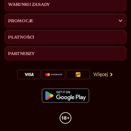
WARUNKI I ZASADY
PROMOCJE
PŁATNOŚCI
PARTNERZY
Więcej