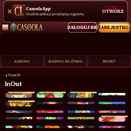
Casoola App
OTWÓRZ
Wejdź do aplikacji po najlepszą rozgrywkę
ZALOGUJ SIĘ
ZAREJESTRUJ
KASYNO
KASYNO NA ŻYWO
SPORT
Powrót
InOut
NOWOŚĆ
NOWOŚĆ
NOWOŚĆ
NOWOŚĆ
NOWOŚĆ