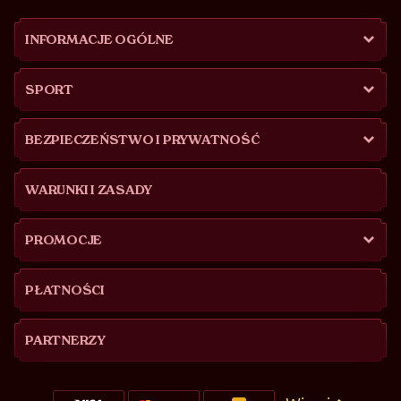
INFORMACJE OGÓLNE
SPORT
BEZPIECZEŃSTWO I PRYWATNOŚĆ
WARUNKI I ZASADY
PROMOCJE
PŁATNOŚCI
PARTNERZY