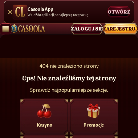
Casoola App
OTWÓRZ
Wejdź do aplikacji po najlepszą rozgrywkę
ZALOGUJ SIĘ
ZAREJESTRUJ
404 nie znaleziono strony
Ups! Nie znaleźliśmy tej strony
Sprawdź najpopularniejsze sekcje.
Kasyno
Promocje