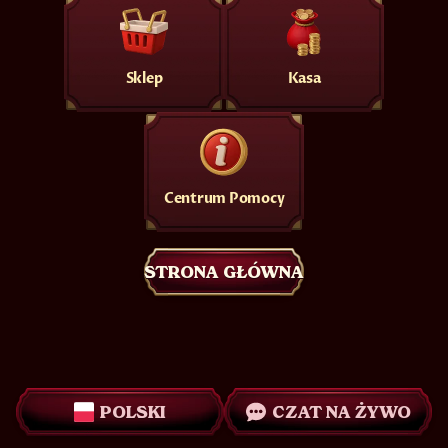
Sklep
Kasa
Centrum Pomocy
STRONA GŁÓWNA
POLSKI
CZAT NA ŻYWO