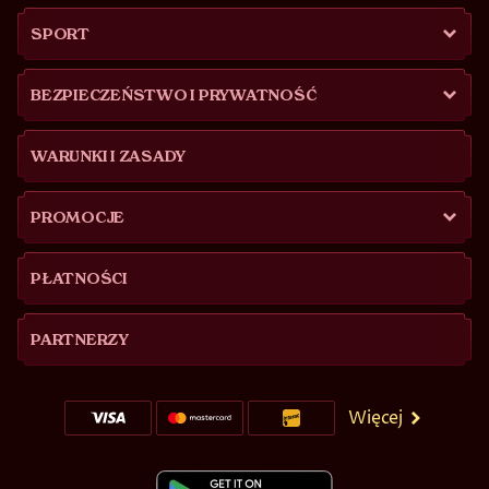
SPORT
BEZPIECZEŃSTWO I PRYWATNOŚĆ
WARUNKI I ZASADY
PROMOCJE
PŁATNOŚCI
PARTNERZY
Więcej