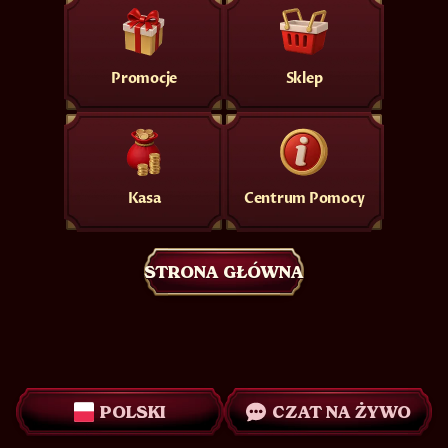
Promocje
Sklep
Kasa
Centrum Pomocy
STRONA GŁÓWNA
POLSKI
CZAT NA ŻYWO