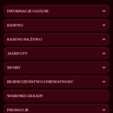
INFORMACJE OGÓLNE
KASYNO
KASYNO NA ŻYWO
JACKPOTY
SPORT
BEZPIECZEŃSTWO I PRYWATNOŚĆ
WARUNKI I ZASADY
PROMOCJE