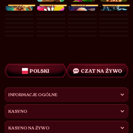
NOWOŚĆ
NOWOŚĆ
NOWOŚĆ
NOWOŚĆ
POLSKI
CZAT NA ŻYWO
INFORMACJE OGÓLNE
KASYNO
KASYNO NA ŻYWO