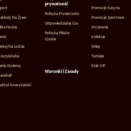
prywatność
port
Promocje Kasyna
Polityka Prywatności
akłady Na Żywo
Promocje Sportowe
Odpowiedzialna Gra
iłka Nożna
Wyzwania
Polityka Plików
enis
Kolekcje
Cookie
okej Na Lodzie
Sklep
Koszykówka
Turnieje
enis Stołowy
Klub VIP
Warunki i Zasady
aseball
utbol Amerykański