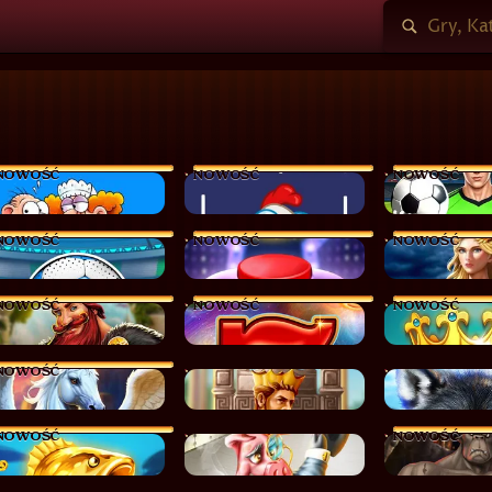
Gry, Ka
NOWOŚĆ
NOWOŚĆ
NOWOŚĆ
NOWOŚĆ
NOWOŚĆ
NOWOŚĆ
NOWOŚĆ
NOWOŚĆ
NOWOŚĆ
NOWOŚĆ
NOWOŚĆ
NOWOŚĆ