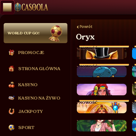
Powrót
WORLD CUP GO!
Oryx
NOWOŚĆ
PROMOCJE
NOWOŚĆ
STRONA GŁÓWNA
KASYNO
KASYNO NA ŻYWO
NOWOŚĆ
JACKPOTY
SPORT