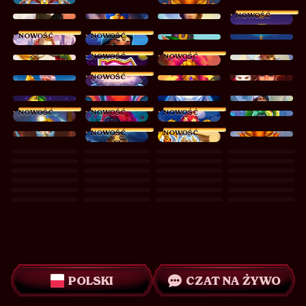
NOWOŚĆ
NOWOŚĆ
NOWOŚĆ
NOWOŚĆ
NOWOŚĆ
NOWOŚĆ
NOWOŚĆ
NOWOŚĆ
NOWOŚĆ
NOWOŚĆ
NOWOŚĆ
POLSKI
CZAT NA ŻYWO