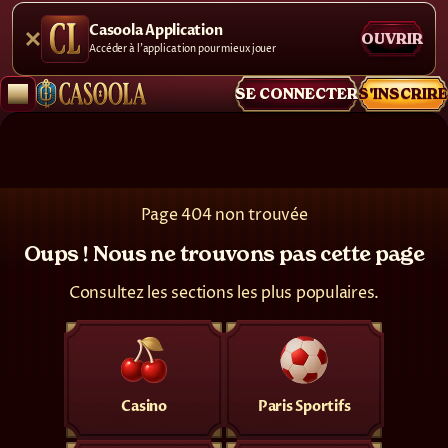
Casoola Application
OUVRIR
Accéder à l'application pour mieux jouer
SE CONNECTER
S'INSCRIRE
Page 404 non trouvée
Oups ! Nous ne trouvons pas cette page
Consultez les sections les plus populaires.
Casino
Paris Sportifs