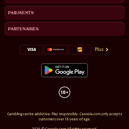
PAIEMENTS
PARTENAIRES
Plus
Gambling can be addictive. Play responsibly. Casoola.com only accepts
customers over 18 years of age.