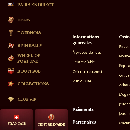
PARIS EN DIRECT
DÉFIS
TOURNOIS
Informations
Casin
générales
SPIN RALLY
En ved
À propos de nous
WHEEL OF
Nouve
FORTUNE
Centre d'aide
Popula
BOUTIQUE
Créer un raccourci
Coupe
Plan du site
COLLECTIONS
Achats
Megaw
CLUB VIP
Jeux en
Paiements
Jeux i
Partenaires
Machin
FRANÇAIS
CENTRE D'AIDE