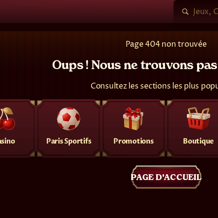
Jeux, 
Page 404 non trouvée
Oups ! Nous ne trouvons pas
Consultez les sections les plus popu
asino
Paris Sportifs
Promotions
Boutique
PAGE D'ACCUEIL