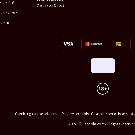
e société
Casino en Direct
es jackpots
s jeux
Gambling can be addictive. Play responsibly. Casoola.com only accepts
2026 © Casoola.com All rights reserve