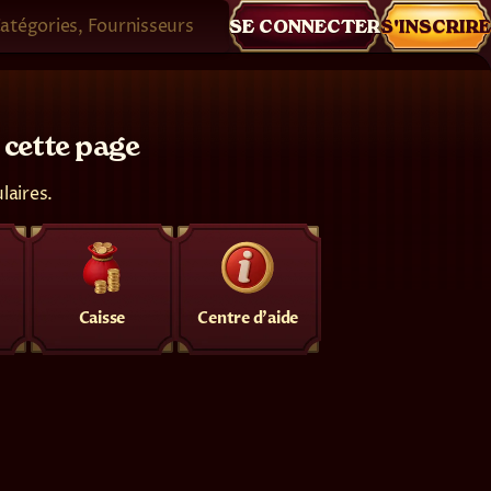
Catégories, Fournisseurs
SE CONNECTER
S'INSCRIRE
 cette page
laires.
Caisse
Centre d'aide