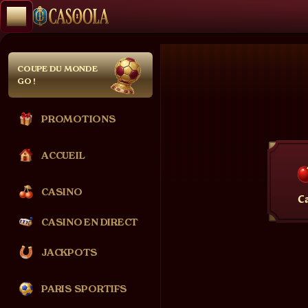
COUPE DU MONDE
GO !
PROMOTIONS
ACCUEIL
CASINO
C
CASINO EN DIRECT
JACKPOTS
PARIS SPORTIFS