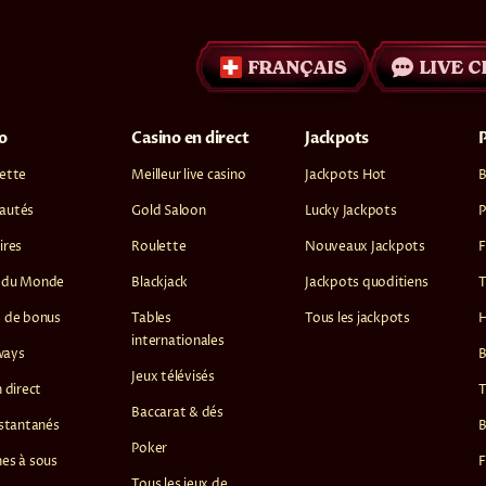
FRANÇAIS
LIVE 
o
Casino en direct
Jackpots
P
ette
Meilleur live casino
Jackpots Hot
autés
Gold Saloon
Lucky Jackpots
P
ires
Roulette
Nouveaux Jackpots
F
 du Monde
Blackjack
Jackpots quoditiens
T
 de bonus
Tables
Tous les jackpots
H
internationales
ays
B
Jeux télévisés
 direct
T
Baccarat & dés
nstantanés
B
Poker
es à sous
F
Tous les jeux de