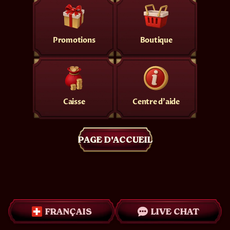
Promotions
Boutique
Caisse
Centre d'aide
PAGE D'ACCUEIL
FRANÇAIS
LIVE CHAT