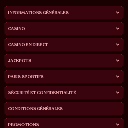
INFORMATIONS GÉNÉRALES
CASINO
CASINO EN DIRECT
JACKPOTS
PARIS SPORTIFS
SÉCURITÉ ET CONFIDENTIALITÉ
CONDITIONS GÉNÉRALES
PROMOTIONS