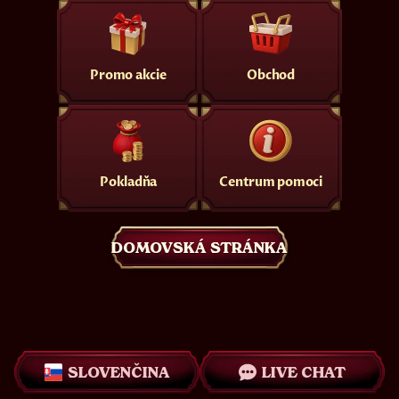
Promo akcie
Obchod
Pokladňa
Centrum pomoci
DOMOVSKÁ STRÁNKA
SLOVENČINA
LIVE CHAT