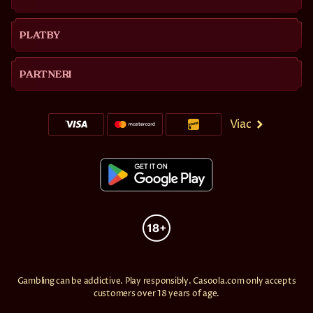
PLATBY
PARTNERI
Viac
Gambling can be addictive. Play responsibly. Casoola.com only accepts
customers over 18 years of age.