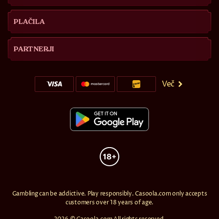
PLAČILA
PARTNERJI
Več
Gambling can be addictive. Play responsibly. Casoola.com only accepts
customers over 18 years of age.