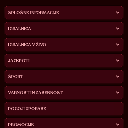
SPLOŠNE INFORMACIJE
IGRALNICA
IGRALNICA V ŽIVO
JACKPOTI
ŠPORT
VARNOST IN ZASEBNOST
POGOJI UPORABE
PROMOCIJE