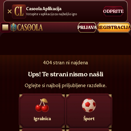
Casoola Aplikacija
ODPRITE
Vstopite v aplikacijo za najboljšo igro
PRIJAVA
REGISTRACIJA
404 stran ni najdena
Ups! Te strani nismo našli
Oglejte si najbolj priljubljene razdelke.
Igralnica
Šport