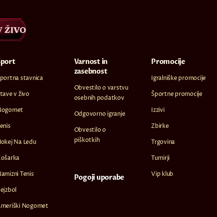
V ŽIVO
Šport
Varnost in
Promocije
zasebnost
portna stavnica
Igralniške promocije
Obvestilo o varstvu
tave v živo
Športne promocije
osebnih podatkov
Nogomet
Izzivi
Odgovorno igranje
enis
Zbirke
Obvestilo o
piškotkih
okej Na Ledu
Trgovina
ošarka
Turnirji
amizni Tenis
Vip klub
Pogoji uporabe
ejzbol
meriški Nogomet