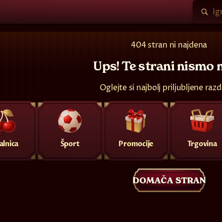
Ig
404 stran ni najdena
Ups! Te strani nismo n
Oglejte si najbolj priljubljene razd
alnica
Šport
Promocije
Trgovina
DOMAČA STRAN