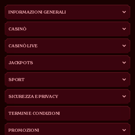
INFORMAZIONI GENERALI
CASINÒ
CASINÒ LIVE
JACKPOTS
SPORT
SICUREZZA E PRIVACY
TERMINI E CONDIZIONI
PROMOZIONI