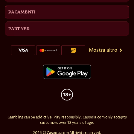
PAGAMENTI
PARTNER
Mostra altro
Gambling can be addictive. Play responsibly. Casoola.com only accepts
customers over 18 years of age.
2026 © Casoola.com All rights reserved.