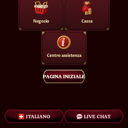
Negozio
Cassa
Centro assistenza
PAGINA INIZIALE
ITALIANO
LIVE CHAT