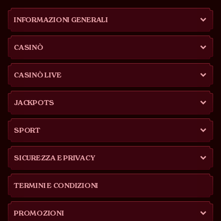
INFORMAZIONI GENERALI
CASINÒ
CASINÒ LIVE
JACKPOTS
SPORT
SICUREZZA E PRIVACY
TERMINI E CONDIZIONI
PROMOZIONI