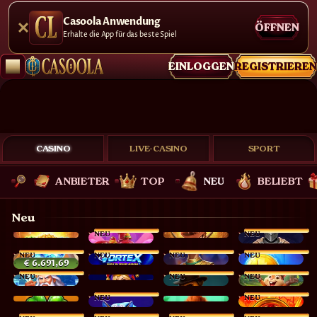
Casoola Anwendung
ÖFFNEN
Erhalte die App für das beste Spiel
EINLOGGEN
REGISTRIEREN
CASINO
LIVE-CASINO
SPORT
ANBIETER
TOP
NEU
BELIEBT
Neu
NEU
NEU
NEU
NEU
NEU
NEU
€ 6.691,69
NEU
NEU
NEU
NEU
NEU