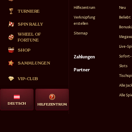
Hilfezentrum
Neu
TURNIERE
Verknüpfung
Beliebt
erstellen
SPIN RALLY
Bonusk
Sitemap
WHEEL OF
Megaw
FORTUNE
Live-Sp
SHOP
Sofort-
Zahlungen
SAMMLUNGEN
Slots
Partner
Tischsp
VIP-CLUB
Alle Ja
Alle Spi
DEUTSCH
HILFEZENTRUM