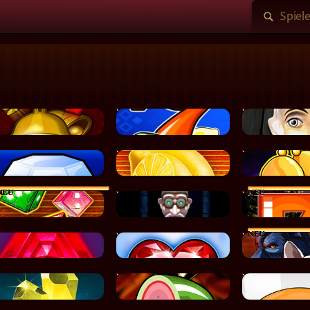
Spiel
NEU
NEU
NEU