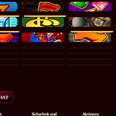
NEU
NEU
CHAT
t
Sicherheit und
Aktionen