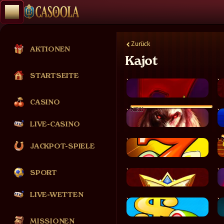
Zurück
AKTIONEN
Kajot
STARTSEITE
CASINO
NEU
LIVE-CASINO
JACKPOT-SPIELE
SPORT
LIVE-WETTEN
MISSIONEN