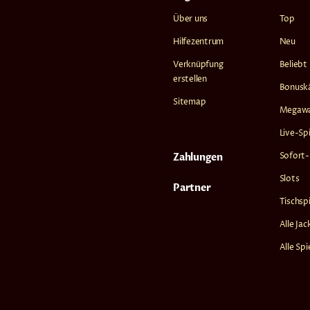
Über uns
Top
Hilfezentrum
Neu
Verknüpfung
Beliebt
erstellen
Bonusk
Sitemap
Megaw
Live-Sp
Sofort-
Zahlungen
Slots
Partner
Tischsp
Alle Ja
Alle Spi