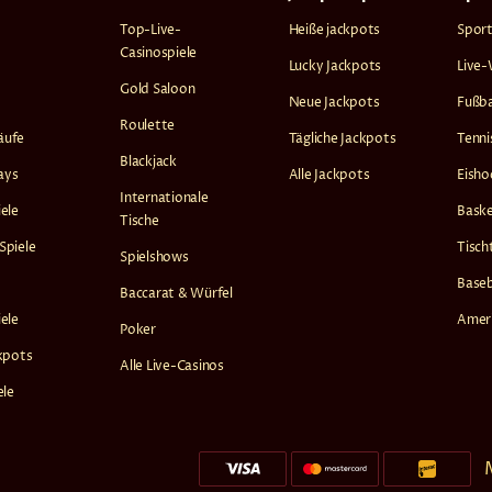
Top-Live-
Heiße jackpots
Spor
Casinospiele
Lucky Jackpots
Live
Gold Saloon
Neue Jackpots
Fußba
Roulette
äufe
Tägliche Jackpots
Tenni
Blackjack
ays
Alle Jackpots
Eisho
Internationale
iele
Baske
Tische
Spiele
Tisch
Spielshows
Baseb
Baccarat & Würfel
iele
Ameri
Poker
ckpots
Alle Live-Casinos
ele