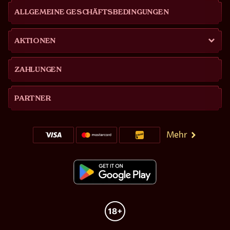
ALLGEMEINE GESCHÄFTSBEDINGUNGEN
AKTIONEN
ZAHLUNGEN
PARTNER
Mehr