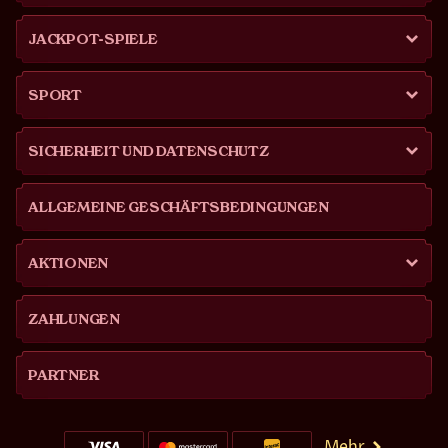
JACKPOT-SPIELE
SPORT
SICHERHEIT UND DATENSCHUTZ
ALLGEMEINE GESCHÄFTSBEDINGUNGEN
AKTIONEN
ZAHLUNGEN
PARTNER
Mehr