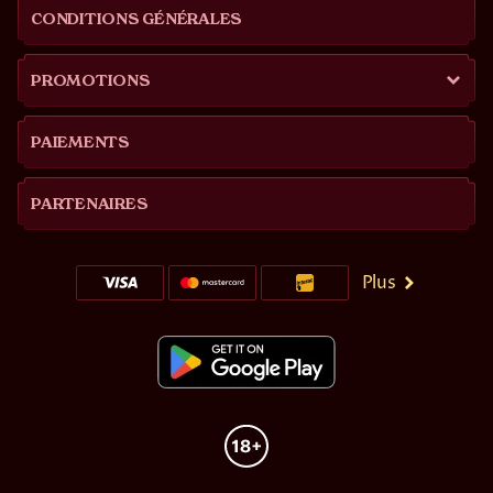
CONDITIONS GÉNÉRALES
PROMOTIONS
PAIEMENTS
PARTENAIRES
Plus