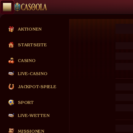
AKTIONEN
STARTSEITE
CASINO
LIVE-CASINO
JACKPOT-SPIELE
SPORT
LIVE-WETTEN
MISSIONEN