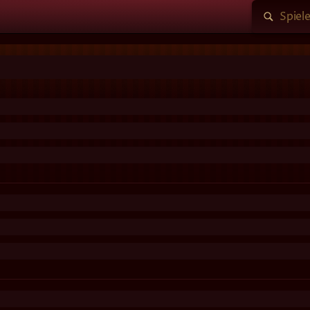
Spiel