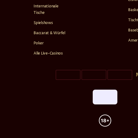
Internationale
Baske
Tische
Tisch
Spielshows
Baseb
Baccarat & Würfel
Ameri
Poker
Alle Live-Casinos