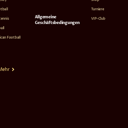
tball
Turniere
Allgemeine
tennis
VIP-Club
Geschäftsbedingungen
all
can Football
Mehr