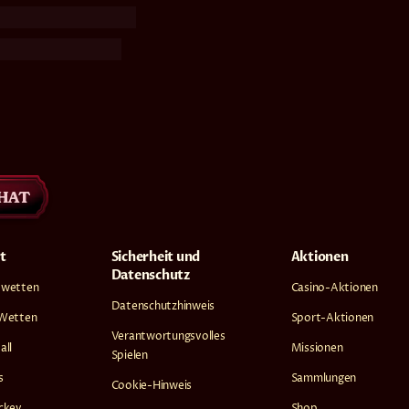
CHAT
t
Sicherheit und
Aktionen
Datenschutz
twetten
Casino-Aktionen
Datenschutzhinweis
-Wetten
Sport-Aktionen
Verantwortungsvolles
all
Missionen
Spielen
s
Sammlungen
Cookie-Hinweis
ckey
Shop