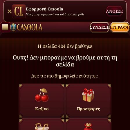
Εφαρμογή Casoola
ΆΝΟΙΞΕ
Μπες στην εφαρμογή για καλύτερο παιχνίδι
ΣΎΝΔΕΣΗ
ΕΓΓΡΑΦΉ
Η σελίδα 404 δεν βρέθηκε
Ουπς! Δεν μπορούμε να βρούμε αυτή τη
σελίδα
Δες τις πιο δημοφιλείς ενότητες.
Καζίνο
Προσφορές