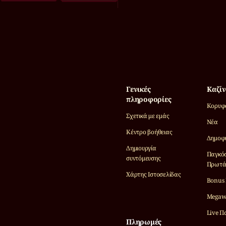
Γενικές
Καζί
πληροφορίες
Κορυφ
Σχετικά με εμάς
Νέα
Κέντρο βοήθειας
Δημοφ
Δημιουργία
Παγκό
συντόμευσης
Πρωτά
Χάρτης Ιστοσελίδας
Bonus
Megaw
Live Π
Πληρωμές