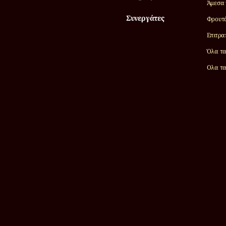
Άμεσα 
Συνεργάτες
Φρουτ
Επιτρα
Όλα τα
Ολα τα