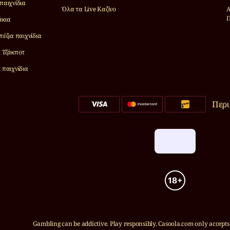
παιχνίδια
Όλα τα Live Καζίνο
Α
Π
άκια
πέζια παιχνίδια
 Τζάκποτ
 παιχνίδια
Περι
Gambling can be addictive. Play responsibly. Casoola.com only accepts