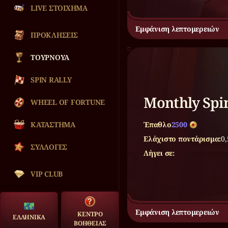
LIVE ΣΤΟΊΧΗΜΑ
Εμφάνιση λεπτομερειών
ΠΡΟΚΛΉΣΕΙΣ
ΤΟΥΡΝΟΥΆ
SPIN RALLY
Monthly Spi
WHEEL OF FORTUNE
ΚΑΤΆΣΤΗΜΑ
Έπαθλο
2500
Ελάχιστο ποντάρισμα:
0,
ΣΥΛΛΟΓΈΣ
Λήγει σε:
VIP CLUB
Εμφάνιση λεπτομερειών
ΚΈΝΤΡΟ
ΕΛΛΗΝΙΚΆ
ΒΟΉΘΕΙΑΣ