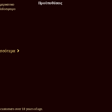
Προϋποθέσεις
μερικανικο
οδοσφαιρο
σσότερα
 customers over 18 years of age.