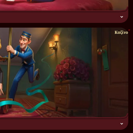
Καζίνο