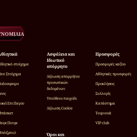
ΥΝΟΜΙΛΊΑ
Αθλητικά
Ασφάλεια και
Προσφορές
Ιδιωτικό
θλητικό στοίχημα
Προσφορές καζίνο
απόρρητο
ive Στοίχημα
Αθλητικές προσφορές
Δήλωση απορρήτου
προσωπικών
οδοσφαιρο
Προκλήσεις
δεδομένων
ενις
Συλλογές
Υπεύθυνο παιχνίδι
οκεϊ Επι Παγου
Κατάστημα
Δήλωση Cookie
πάσκετ
Τουρνουά
ινγκ Πονγκ
VIP club
πέιζμπολ
Όροι και