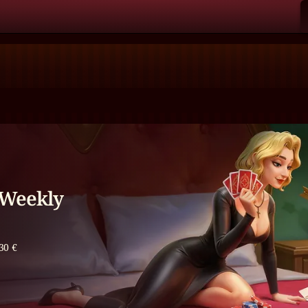
 Weekly
30 €