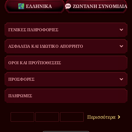
ΕΛΛΗΝΙΚΆ
ΖΩΝΤΑΝΉ ΣΥΝΟΜΙΛΊΑ
ΓΕΝΙΚΈΣ ΠΛΗΡΟΦΟΡΊΕΣ
ΑΣΦΆΛΕΙΑ ΚΑΙ ΙΔΙΩΤΙΚΌ ΑΠΌΡΡΗΤΟ
ΌΡΟΙ ΚΑΙ ΠΡΟΫΠΟΘΈΣΕΙΣ
ΠΡΟΣΦΟΡΈΣ
ΠΛΗΡΩΜΈΣ
Περισσότερα