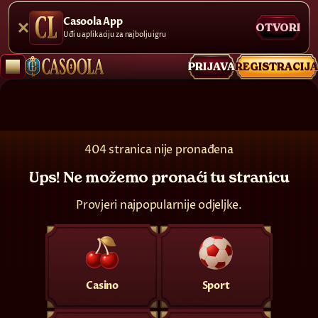
Casoola App
OTVORI
Uđi u aplikaciju za najbolju igru
PRIJAVA
REGISTRACIJA
404 stranica nije pronađena
Ups! Ne možemo pronaći tu stranicu
Provjeri najpopularnije odjeljke.
Casino
Sport