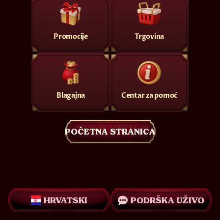
Promocije
Trgovina
Blagajna
Centar za pomoć
POČETNA STRANICA
HRVATSKI
PODRŠKA UŽIVO