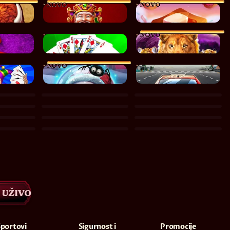
NOVO
NOVO
NOVO
NOVO
 UŽIVO
Sportovi
Sigurnost i
Promocije