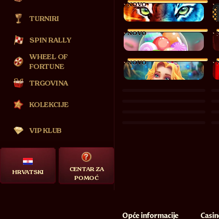
NOVO
TURNIRI
NOVO
SPIN RALLY
WHEEL OF
NOVO
FORTUNE
TRGOVINA
KOLEKCIJE
VIP KLUB
CENTAR ZA
HRVATSKI
POMOĆ
Opće informacije
Casin