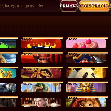
re, kategorije, provajderi
PRIJAVA
REGISTRACIJA
NOVO
NOVO
NOVO
NOVO
NOVO
NOVO
NOVO
NOVO
NOVO