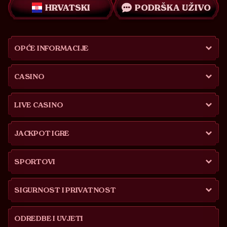
HRVATSKI
PODRŠKA UŽIVO
OPĆE INFORMACIJE
CASINO
LIVE CASINO
JACKPOT IGRE
SPORTOVI
SIGURNOST I PRIVATNOST
ODREDBE I UVJETI