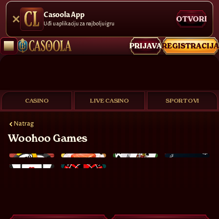
Casoola App
OTVORI
Uđi u aplikaciju za najbolju igru
PRIJAVA
REGISTRACIJA
CASINO
LIVE CASINO
SPORTOVI
Natrag
Woohoo Games