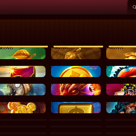
NUOVO
NUOVO
NUOVO