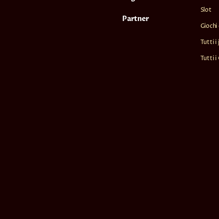
Slot
Partner
Giochi
Tutti i
Tutti i