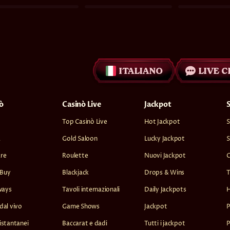
ITALIANO
LIVE 
ò
Casinò Live
Jackpot
Top Casinò Live
Hot Jackpot
S
à
Gold Saloon
Lucky Jackpot
S
re
Roulette
Nuovi Jackpot
C
 Buy
Blackjack
Drops & Wins
T
ays
Tavoli internazionali
Daily Jackpots
H
dal vivo
Game Shows
Jackpot
P
 istantanei
Baccarat e dadi
Tutti i jackpot
P