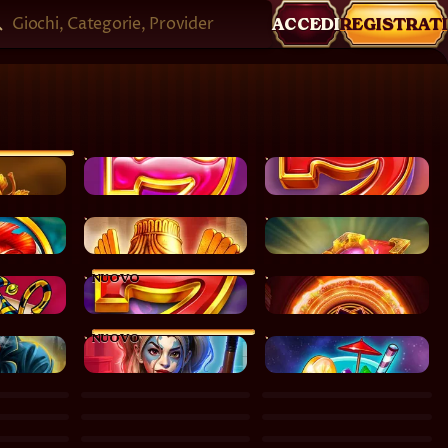
Giochi, Categorie, Provider
ACCEDI
REGISTRATI
NUOVO
NUOVO