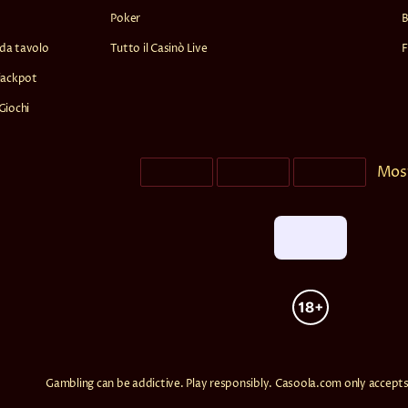
Poker
B
 da tavolo
Tutto il Casinò Live
F
 jackpot
 Giochi
Most
Gambling can be addictive. Play responsibly. Casoola.com only accepts