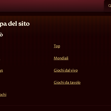
a del sito
ò
Top
e
Mondiali
ys
Giochi dal vivo
Giochi da tavolo
iochi