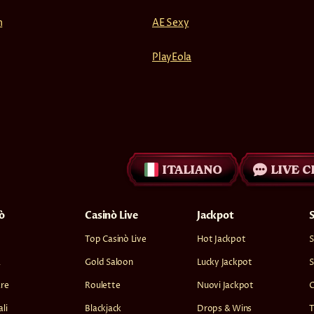
m
AE Sexy
PlayEola
ITALIANO
LIVE 
ò
Casinò Live
Jackpot
Top Casinò Live
Hot Jackpot
S
à
Gold Saloon
Lucky Jackpot
S
re
Roulette
Nuovi Jackpot
C
li
Blackjack
Drops & Wins
T