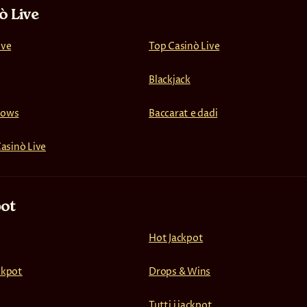
ò Live
ive
Top Casinò Live
Blackjack
hows
Baccarat e dadi
Casinò Live
ot
Hot Jackpot
ckpot
Drops & Wins
Tutti i jackpot