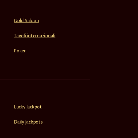
Gold Saloon
Tavoli internazionali
Poker
Lucky Jackpot
Daily Jackpots