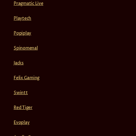
Pragmatic Live
Playtech
Popiplay
Spinomenal
Jacks
Felix Gaming
Swintt
Red Tiger
Evoplay