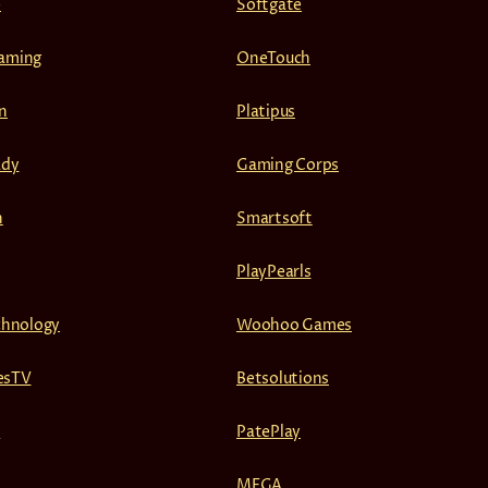
e
Softgate
aming
OneTouch
n
Platipus
ady
Gaming Corps
n
Smartsoft
PlayPearls
chnology
Woohoo Games
esTV
Betsolutions
m
PatePlay
MEGA