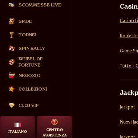
SCOMMESSE LIVE
Casin
Casinò L
SFIDE
TORNEI
Roulette
SPIN RALLY
Game S
WHEEL OF
FORTUNE
Tutto il 
NEGOZIO
COLLEZIONI
Jackp
CLUB VIP
Jackpot
Nuovi Ja
CENTRO
ITALIANO
ASSISTENZA
Jackpot