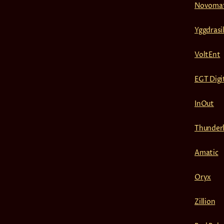
Novomat
Yggdrasi
VoltEnt
EGT Digi
InOut
Thunder
Amatic
Oryx
Zillion