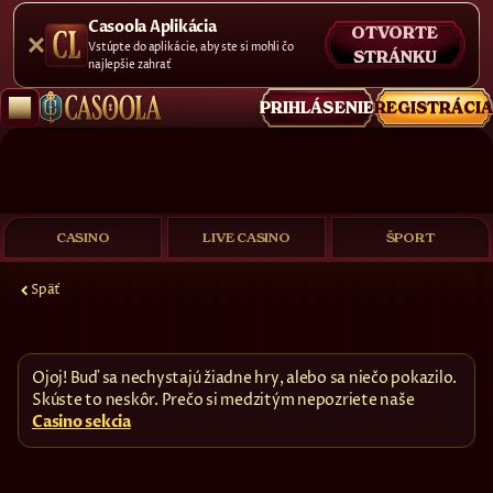
Casoola Aplikácia
OTVORTE
Vstúpte do aplikácie, aby ste si mohli čo
STRÁNKU
najlepšie zahrať
PRIHLÁSENIE
REGISTRÁCIA
CASINO
LIVE CASINO
ŠPORT
Späť
Ojoj! Buď sa nechystajú žiadne hry, alebo sa niečo pokazilo.
Skúste to neskôr. Prečo si medzitým nepozriete naše
Casino sekcia