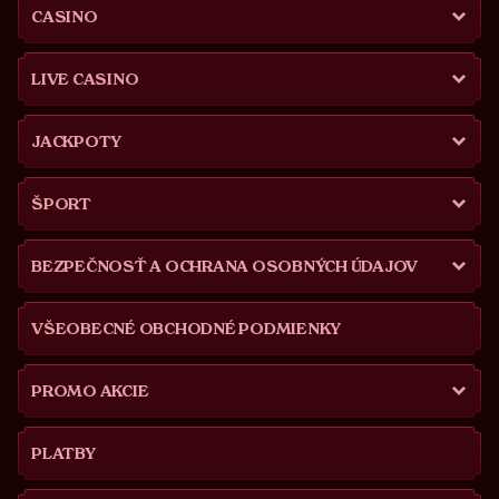
CASINO
LIVE CASINO
JACKPOTY
ŠPORT
BEZPEČNOSŤ A OCHRANA OSOBNÝCH ÚDAJOV
VŠEOBECNÉ OBCHODNÉ PODMIENKY
PROMO AKCIE
PLATBY