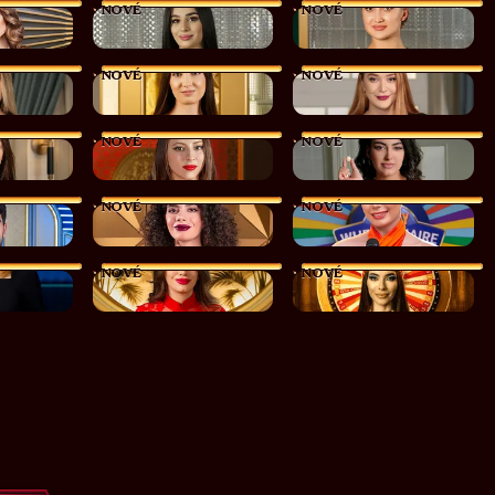
NOVÉ
NOVÉ
NOVÉ
NOVÉ
NOVÉ
NOVÉ
NOVÉ
NOVÉ
NOVÉ
NOVÉ