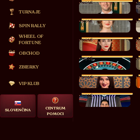
NOVÉ
TURNAJE
NOVÉ
SPIN RALLY
WHEEL OF
NOVÉ
FORTUNE
OBCHOD
NOVÉ
ZBIERKY
NOVÉ
VIP KLUB
NOVÉ
CENTRUM
SLOVENČINA
POMOCI