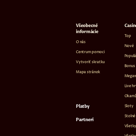
Všeobecné
Casin
informácie
Top
O nás
Nové
Centrum pomoci
Populá
Vytvoriť skratku
Bonus
Mapa stránok
Megaw
Live hr
Okamži
Sloty
Platby
Stolné
Partneri
Všetky