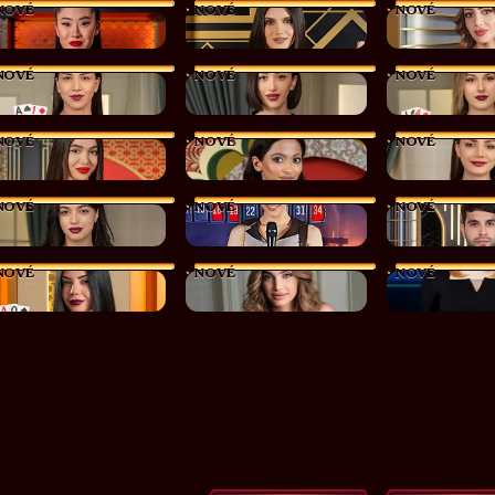
NOVÉ
NOVÉ
NOVÉ
NOVÉ
NOVÉ
NOVÉ
NOVÉ
NOVÉ
NOVÉ
NOVÉ
NOVÉ
NOVÉ
NOVÉ
NOVÉ
NOVÉ