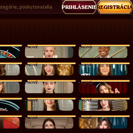
ategórie, poskytovatelia
PRIHLÁSENIE
REGISTRÁCIA
NOVÉ
NOVÉ
NOVÉ
NOVÉ
NOVÉ
NOVÉ
NOVÉ
NOVÉ
NOVÉ
NOVÉ