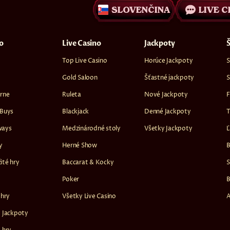
SLOVENČINA
LIVE 
o
Live Casino
Jackpoty
Top Live Casino
Horúce Jackpoty
S
Gold Saloon
Šťastné jackpoty
S
rne
Ruleta
Nové Jackpoty
F
 Buys
Blackjack
Denné Jackpoty
T
ays
Medzinárodné stoly
Všetky Jackpoty
Ľ
y
Herné Show
B
té hry
Baccarat & Kocky
S
Poker
B
 hry
Všetky Live Casino
A
 Jackpoty