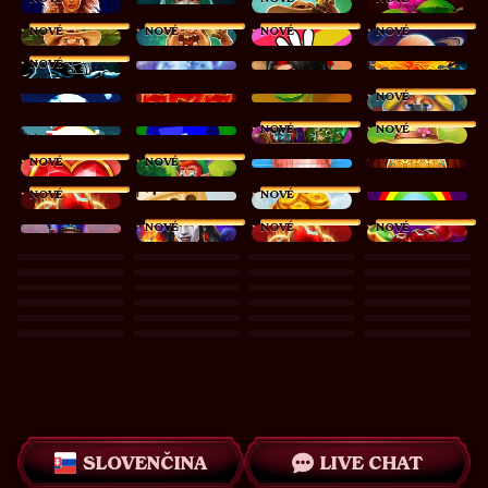
NOVÉ
NOVÉ
NOVÉ
NOVÉ
NOVÉ
NOVÉ
NOVÉ
NOVÉ
NOVÉ
NOVÉ
NOVÉ
NOVÉ
NOVÉ
NOVÉ
NOVÉ
SLOVENČINA
LIVE CHAT