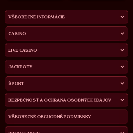
VŠEOBECNÉ INFORMÁCIE
CASINO
LIVE CASINO
JACKPOTY
ŠPORT
BEZPEČNOSŤ A OCHRANA OSOBNÝCH ÚDAJOV
VŠEOBECNÉ OBCHODNÉ PODMIENKY