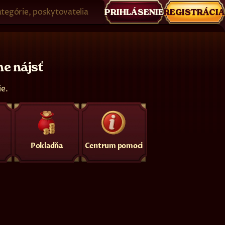
ategórie, poskytovatelia
PRIHLÁSENIE
REGISTRÁCIA
e nájsť
ie.
Pokladňa
Centrum pomoci