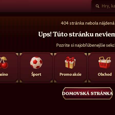
Hry, k
404 stránka nebola nájdená
Ups! Túto stránku neviem
Pozrite si najobľúbenejšie sekc
asino
Šport
Promo akcie
Obchod
DOMOVSKÁ STRÁNKA