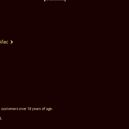
Viac
 customers over 18 years of age.
d.