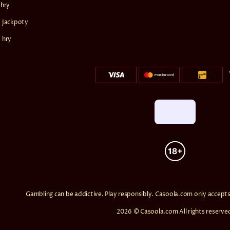
 hry
 Jackpoty
 hry
Gambling can be addictive. Play responsibly. Casoola.com only accepts
2026 © Casoola.com All rights reserve