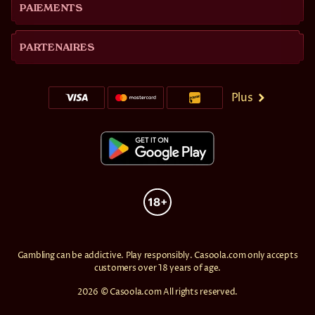
PAIEMENTS
PARTENAIRES
Plus
Gambling can be addictive. Play responsibly. Casoola.com only accepts
customers over 18 years of age.
2026 © Casoola.com All rights reserved.