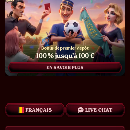
Sport
Bonus de premier dépôt
100 % jusqu’à 100 €
EN SAVOIR PLUS
FRANÇAIS
LIVE CHAT