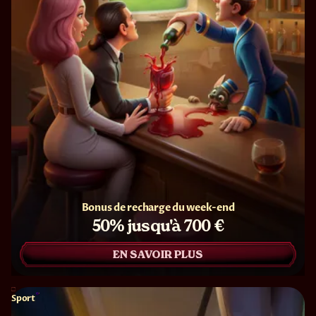
Bonus de recharge du week-end
50% jusqu'à 700 €
EN SAVOIR PLUS
Sport