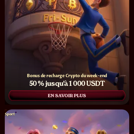
Bonus de recharge Crypto du week-end
50 % jusqu'à 1 000 USDT
EN SAVOIR PLUS
Sport