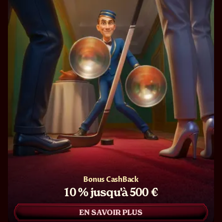
Bonus CashBack
10 % jusqu'à 500 €
EN SAVOIR PLUS