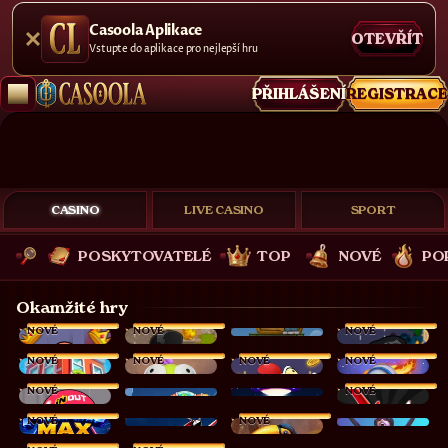
Casoola Aplikace
OTEVŘÍT
Vstupte do aplikace pro nejlepší hru
PŘIHLÁŠENÍ
REGISTRACE
CASINO
LIVE CASINO
SPORT
POSKYTOVATELÉ
TOP
NOVÉ
PO
Okamžité hry
NOVÉ
NOVÉ
NOVÉ
NOVÉ
NOVÉ
NOVÉ
NOVÉ
NOVÉ
NOVÉ
NOVÉ
NOVÉ