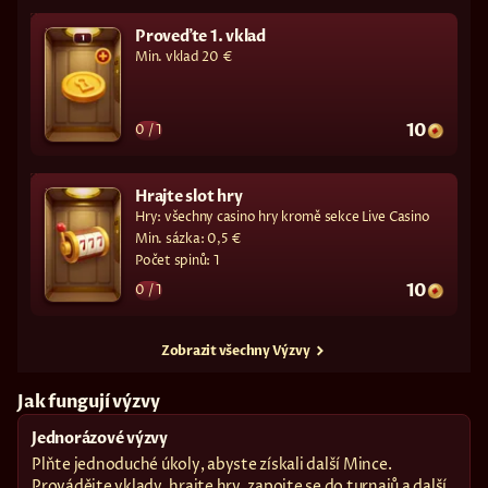
Proveďte 1. vklad
Min. vklad 20 €
10
0
/ 1
Hrajte slot hry
Hry: všechny casino hry kromě sekce Live Casino
Min. sázka: 0,5 €
Počet spinů: 1
10
0
/ 1
Zobrazit všechny Výzvy
Jak fungují výzvy
Jednorázové výzvy
Plňte jednoduché úkoly, abyste získali další Mince.
Provádějte vklady, hrajte hry, zapojte se do turnajů a další.