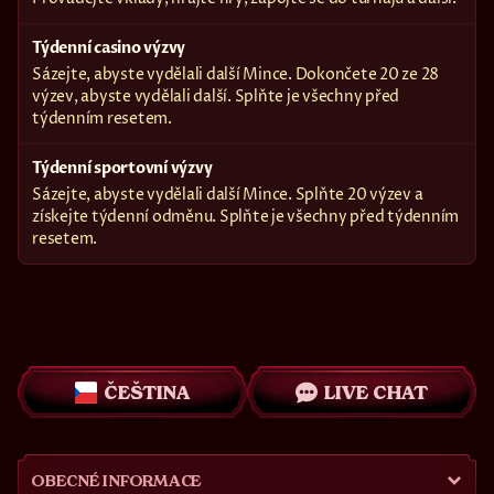
Týdenní casino výzvy
Sázejte, abyste vydělali další Mince. Dokončete 20 ze 28
výzev, abyste vydělali další. Splňte je všechny před
týdenním resetem.
Týdenní sportovní výzvy
Sázejte, abyste vydělali další Mince. Splňte 20 výzev a
získejte týdenní odměnu. Splňte je všechny před týdenním
resetem.
ČEŠTINA
LIVE CHAT
OBECNÉ INFORMACE