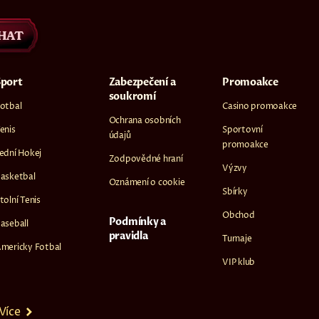
CHAT
Sport
Zabezpečení a
Promoakce
soukromí
otbal
Casino promoakce
Ochrana osobních
enis
Sportovní
údajů
promoakce
ední Hokej
Zodpovědné hraní
Výzvy
asketbal
Oznámení o cookie
Sbírky
tolní Tenis
Obchod
Podmínky a
aseball
pravidla
Turnaje
mericky Fotbal
VIP klub
Více