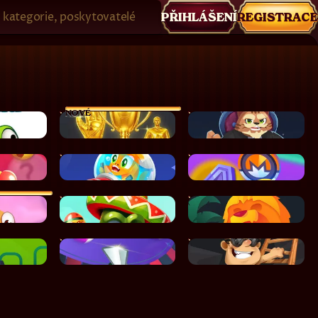
 kategorie, poskytovatelé
PŘIHLÁŠENÍ
REGISTRACE
NOVÉ