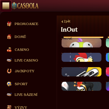
Zpět
PROMOAKCE
InOut
DOMŮ
NOVÉ
CASINO
LIVE CASINO
JACKPOTY
SPORT
LIVE SÁZENÍ
VÝZVY