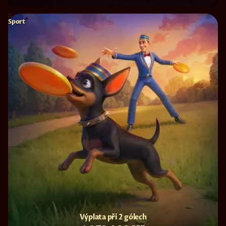
Sport
Výplata při 2 gólech