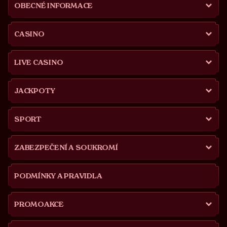
OBECNÉ INFORMACE
CASINO
LIVE CASINO
JACKPOTY
SPORT
ZABEZPEČENÍ A SOUKROMÍ
PODMÍNKY A PRAVIDLA
PROMOAKCE