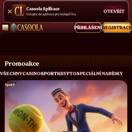
Casoola Aplikace
OTEVŘÍT
Vstupte do aplikace pro nejlepší hru
PŘIHLÁŠENÍ
REGISTRACE
Promoakce
VŠECHNY
CASINO
SPORT
KRYPTO
SPECIÁLNÍ NABÍDKY
Sport