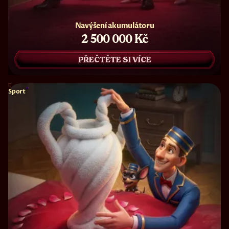
Navýšení akumulátoru
2 500 000 Kč
PŘEČTĚTE SI VÍCE
Sport