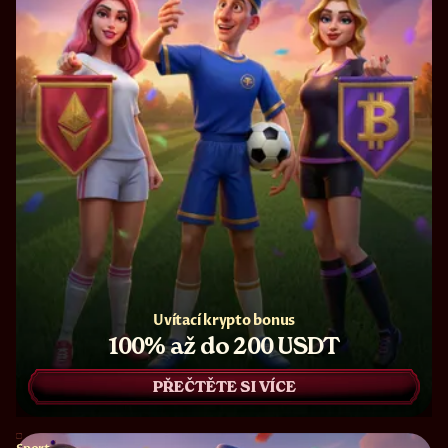
Uvítací krypto bonus
100% až do 200 USDT
PŘEČTĚTE SI VÍCE