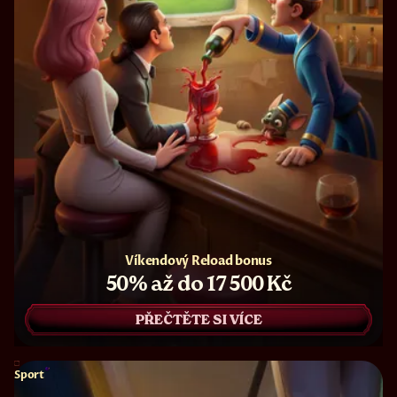
Víkendový Reload bonus
50% až do 17 500 Kč
PŘEČTĚTE SI VÍCE
Sport