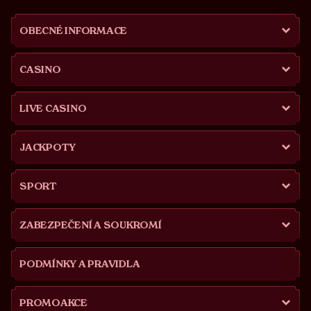
OBECNÉ INFORMACE
CASINO
LIVE CASINO
JACKPOTY
SPORT
ZABEZPEČENÍ A SOUKROMÍ
PODMÍNKY A PRAVIDLA
PROMOAKCE