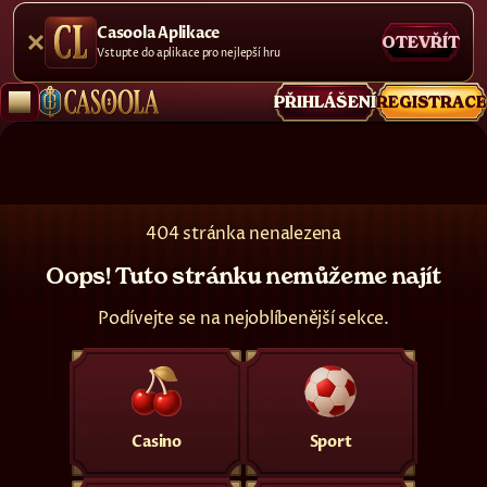
Casoola Aplikace
OTEVŘÍT
Vstupte do aplikace pro nejlepší hru
PŘIHLÁŠENÍ
REGISTRACE
404 stránka nenalezena
Oops! Tuto stránku nemůžeme najít
Podívejte se na nejoblíbenější sekce.
Casino
Sport