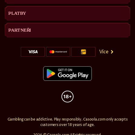
PLATBY
PARTNEŘI
Více
Gambling can be addictive. Play responsibly. Casoola.com only accepts
customers over 18 years of age.