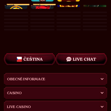
NOVÉ
NOVÉ
ČEŠTINA
LIVE CHAT
OBECNÉ INFORMACE
CASINO
LIVE CASINO