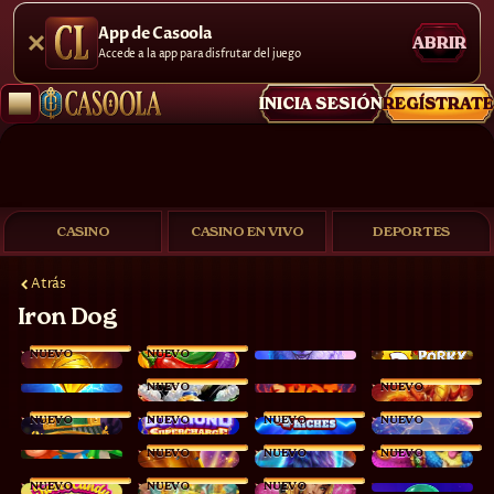
App de Casoola
ABRIR
Accede a la app para disfrutar del juego
INICIA SESIÓN
REGÍSTRATE
CASINO
CASINO EN VIVO
DEPORTES
Atrás
Iron Dog
NUEVO
NUEVO
NUEVO
NUEVO
NUEVO
NUEVO
NUEVO
NUEVO
NUEVO
NUEVO
NUEVO
NUEVO
NUEVO
NUEVO