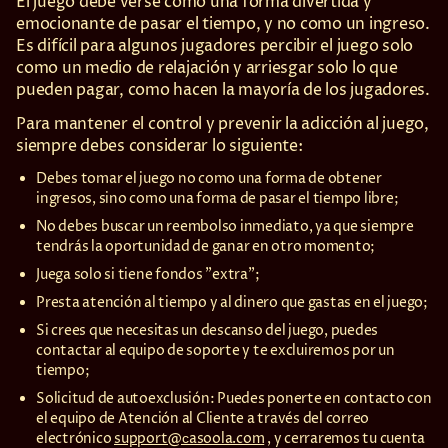
El juego debe verse como una forma divertida y
emocionante de pasar el tiempo, y no como un ingreso.
Es difícil para algunos jugadores percibir el juego solo
como un medio de relajación y arriesgar solo lo que
pueden pagar, como hacen la mayoría de los jugadores.
Para mantener el control y prevenir la adicción al juego,
siempre debes considerar lo siguiente:
Debes tomar el juego no como una forma de obtener
ingresos, sino como una forma de pasar el tiempo libre;
No debes buscar un reembolso inmediato, ya que siempre
tendrás la oportunidad de ganar en otro momento;
Juega solo si tiene fondos "extra";
Presta atención al tiempo y al dinero que gastas en el juego;
Si crees que necesitas un descanso del juego, puedes
contactar al equipo de soporte y te excluiremos por un
tiempo;
Solicitud de autoexclusión: Puedes ponerte en contacto con
el equipo de Atención al Cliente a través del correo
electrónico
support@сasoola.com
, y cerraremos tu cuenta