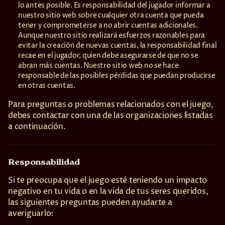
lo antes posible. Es responsabilidad del jugador informar a
nuestro sitio web sobre cualquier otra cuenta que pueda
tener y comprometerse a no abrir cuentas adicionales.
Aunque nuestro sitio realizará esfuerzos razonables para
evitar la creación de nuevas cuentas, la responsabilidad final
recae en el jugador, quien debe asegurarse de que no se
abran más cuentas. Nuestro sitio web no se hace
responsable de las posibles pérdidas que puedan producirse
en otras cuentas.
Para preguntas o problemas relacionados con el juego,
debes contactar con una de las organizaciones listadas
a continuación.
Responsabilidad
Si te preocupa que el juego esté teniendo un impacto
negativo en tu vida o en la vida de tus seres queridos,
las siguientes preguntas pueden ayudarte a
averiguarlo: