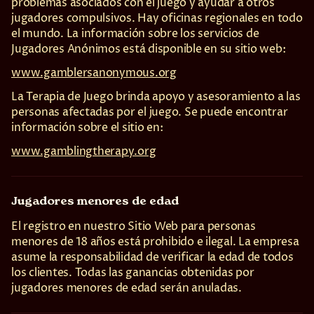
problemas asociados con el juego y ayudar a otros
jugadores compulsivos. Hay oficinas regionales en todo
el mundo. La información sobre los servicios de
Jugadores Anónimos está disponible en su sitio web:
www.gamblersanonymous.org
La Terapia de Juego brinda apoyo y asesoramiento a las
personas afectadas por el juego. Se puede encontrar
información sobre el sitio en:
www.gamblingtherapy.org
Jugadores menores de edad
El registro en nuestro Sitio Web para personas
menores de 18 años está prohibido e ilegal. La empresa
asume la responsabilidad de verificar la edad de todos
los clientes. Todas las ganancias obtenidas por
jugadores menores de edad serán anuladas.