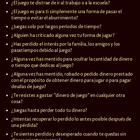
¿El juego te distrae de ir al trabajo o a la escuela?
¿El juego es para ti simplemente una forma de pasar el
tiempo o evitar el aburrimiento?
¿Juegas solo por largos períodos de tiempo?
¿Alguien ha criticado alguna vez tu forma de jugar?
¿Has perdido el interés por la familia, los amigos y los
pasatiempos debido al juego?
¿Alguna vez has mentido para ocultar la cantidad de dinero
o tiempo que dedicas al juego?
¿Alguna vez has mentido, robado o pedido dinero prestado
con el propósito de obtener dinero para jugar o para pagar
deudas de juego?
¿Te resistes a gastar "dinero de juego" en cualquier otra
cosa?
¿Juegas hasta perder todo tu dinero?
¿Intentas recuperar lo perdido lo antes posible después de
una pérdida?
¿Te sientes perdido y desesperado cuando te quedas sin